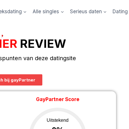
eksdating
Alle singles
Serieus daten
Dating
NER
REVIEW
spunten van deze datingsite
h bij gayPartner
GayPartner Score
Uitstekend